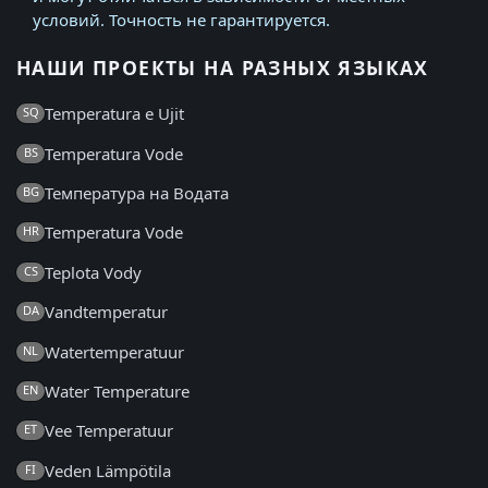
условий. Точность не гарантируется.
НАШИ ПРОЕКТЫ НА РАЗНЫХ ЯЗЫКАХ
Temperatura e Ujit
SQ
Temperatura Vode
BS
Температура на Водата
BG
Temperatura Vode
HR
Teplota Vody
CS
Vandtemperatur
DA
Watertemperatuur
NL
Water Temperature
EN
Vee Temperatuur
ET
Veden Lämpötila
FI