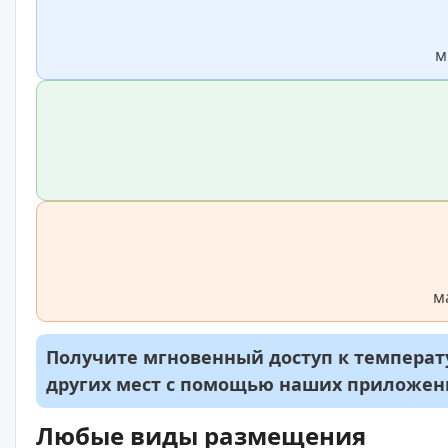
м
м
Получите мгновенный доступ к температу
других мест с помощью наших приложе
Любые виды размещения