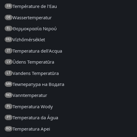
Température de l'Eau
FR
Wassertemperatur
DE
Θερμοκρασία Νερού
EL
Vízhőmérséklet
HU
Temperatura dell'Acqua
IT
Ūdens Temperatūra
LV
Vandens Temperatūra
LT
Температура на Водата
MK
Vanntemperatur
NO
Temperatura Wody
PL
Temperatura da Água
PT
Temperatura Apei
RO