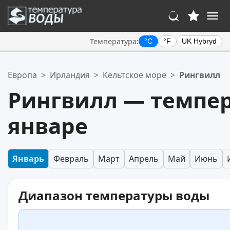
Температура:
°C
°F
UK Hybryd
Ваше избранное:
Европа
>
Ирландия
>
Кельтское море
>
Рингвилл
Ваш список избранного пуст.
Рингвилл — темпер
январе
Январь
Февраль
Март
Апрель
Май
Июнь
Диапазон температуры воды