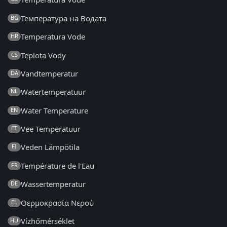
Температура на Водата
BG
Temperatura Vode
HR
Teplota Vody
CS
Vandtemperatur
DA
Watertemperatuur
NL
Water Temperature
EN
Vee Temperatuur
ET
Veden Lämpötila
FI
Température de l'Eau
FR
Wassertemperatur
DE
Θερμοκρασία Νερού
EL
Vízhőmérséklet
HU