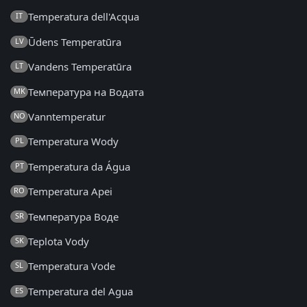
Temperatura dell'Acqua
IT
Ūdens Temperatūra
LV
Vandens Temperatūra
LT
Температура на Водата
MK
Vanntemperatur
NO
Temperatura Wody
PL
Temperatura da Água
PT
Temperatura Apei
RO
Температура Воде
SR
Teplota Vody
SK
Temperatura Vode
SL
Temperatura del Agua
ES