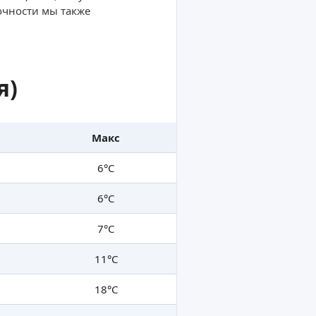
очности мы также
я)
Макс
6°C
6°C
7°C
11°C
18°C