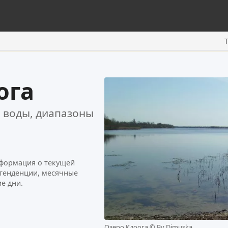
ога
 воды, диапазоны
нформация о текущей
 тенденции, месячные
е дни.
Озеро Клоога ©
By Dimuska