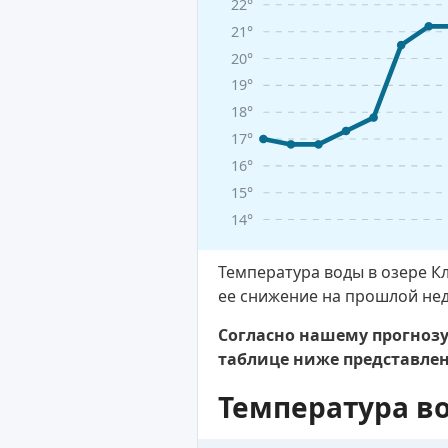
22°
21°
20°
19°
18°
17°
16°
15°
14°
Температура воды в озере К
ее снижение на прошлой нед
Согласно нашему прогнозу,
таблице ниже представле
Температура в