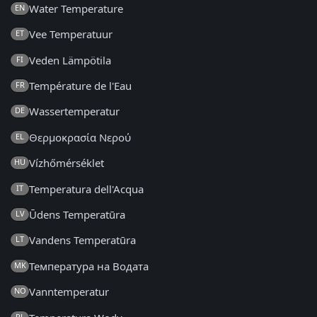
Water Temperature
EN
Vee Temperatuur
ET
Veden Lämpötila
FI
Température de l'Eau
FR
Wassertemperatur
DE
Θερμοκρασία Νερού
EL
Vízhőmérséklet
HU
Temperatura dell'Acqua
IT
Ūdens Temperatūra
LV
Vandens Temperatūra
LT
Температура на Водата
MK
Vanntemperatur
NO
PL