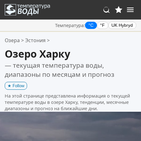
Температура:
°C
°F
UK Hybryd
Ваше избранное:
Озера
>
Эстония
>
Ваш список избранного пуст.
Озеро Харку
— текущая температура воды,
диапазоны по месяцам и прогноз
★
Follow
На этой странице представлена информация о текущей
температуре воды в озере Харку, тенденции, месячные
диапазоны и прогноз на ближайшие дни.