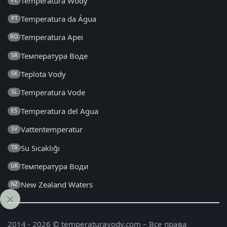
Temperatura Wody
Temperatura da Água
PT
Temperatura Apei
RO
Температура Воде
SR
Teplota Vody
SK
Temperatura Vode
SL
Temperatura del Agua
ES
Vattentemperatur
SV
Su Sıcaklığı
TR
Температура Води
UK
New Zealand Waters
NZ
2014 - 2026 © temperaturavody.com – Все права