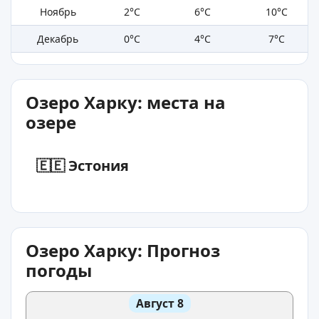
Ноябрь
2°C
6°C
10°C
Декабрь
0°C
4°C
7°C
Озеро Харку: места на
озере
🇪🇪 Эстония
Озеро Харку: Прогноз
погоды
Август 8