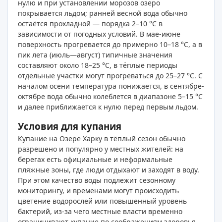
нулю и при установлении морозов озеро
покрывается льдом; ранней весной вода обычно
остаётся прохладной — порядка 2–10 °C в
зависимости от погодных условий. В мае-июне
поверхность прогревается до примерно 10–18 °C, а в
пик лета (июль—август) типичные значения
составляют около 18–25 °C, в тёплые периоды
отдельные участки могут прогреваться до 25–27 °C. С
началом осени температура понижается, в сентябре-
октябре вода обычно колеблется в диапазоне 5–15 °C
и далее приближается к нулю перед первым льдом.
Условия для купания
Купание на Озере Харку в тёплый сезон обычно
разрешено и популярно у местных жителей: на
берегах есть официальные и неформальные
пляжные зоны, где люди отдыхают и заходят в воду.
При этом качество воды подлежит сезонному
мониторингу, и временами могут происходить
цветение водорослей или повышенный уровень
бактерий, из‑за чего местные власти временно
ограничивают купание по соображениям здоровья.