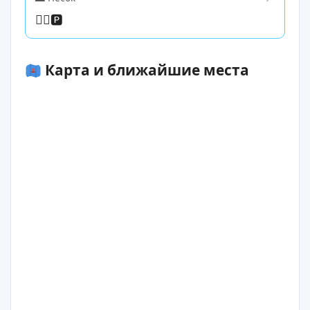
🏊‍♀️
🅿️
Карта и ближайшие места