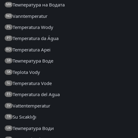
Температура на Водата
MK
Vanntemperatur
NO
Temperatura Wody
PL
Temperatura da Água
PT
Temperatura Apei
RO
Температура Воде
SR
Teplota Vody
SK
Temperatura Vode
SL
Temperatura del Agua
ES
Vattentemperatur
SV
Su Sıcaklığı
TR
Температура Води
UK