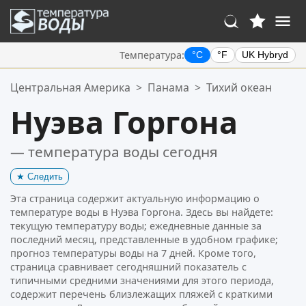
Температура:
°C
°F
UK Hybryd
Ваше избранное:
Центральная Америка
>
Панама
>
Тихий океан
Ваш список избранного пуст.
Нуэва Горгона
— температура воды сегодня
★
Следить
Эта страница содержит актуальную информацию о
температуре воды в Нуэва Горгона. Здесь вы найдете:
текущую температуру воды; ежедневные данные за
последний месяц, представленные в удобном графике;
прогноз температуры воды на 7 дней. Кроме того,
страница сравнивает сегодняшний показатель с
типичными средними значениями для этого периода,
содержит перечень близлежащих пляжей с краткими