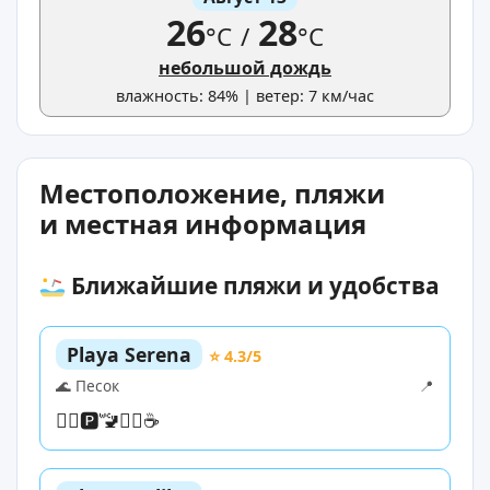
26
28
°C
/
°C
небольшой дождь
влажность: 84% | ветер: 7 км/час
Местоположение, пляжи
и местная информация
Ближайшие пляжи и удобства
Playa Serena
⭐ 4.3/5
🌊 Песок
📍
🏊‍♀️
🅿️
🚾
🏄‍♀️
☕