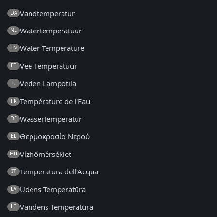
Vandtemperatur
DA
Watertemperatuur
NL
Water Temperature
EN
Vee Temperatuur
ET
Veden Lämpötila
FI
Température de l'Eau
FR
Wassertemperatur
DE
Θερμοκρασία Νερού
EL
Vízhőmérséklet
HU
Temperatura dell'Acqua
IT
Ūdens Temperatūra
LV
Vandens Temperatūra
LT