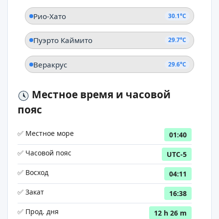
Рио-Хато
30.1°C
Пуэрто Каймито
29.7°C
Веракрус
29.6°C
Местное время и часовой
пояс
✅ Местное море
01:40
✅ Часовой пояс
UTC-5
✅ Восход
04:11
✅ Закат
16:38
✅ Прод. дня
12 h 26 m