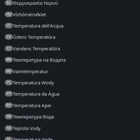
Θερμοκρασία Νερού
EL
Vízhőmérséklet
HU
Temperatura dell'Acqua
IT
Ūdens Temperatūra
LV
Vandens Temperatūra
LT
Температура на Водата
MK
Vanntemperatur
NO
Temperatura Wody
PL
Temperatura da Água
PT
Temperatura Apei
RO
Температура Воде
SR
Teplota Vody
SK
Temperatura Vode
SL