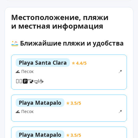
Местоположение, пляжи
и местная информация
Ближайшие пляжи и удобства
Playa Santa Clara
⭐ 4.4/5
🌊 Песок
📍
🏊‍♀️
🅿️
🚾
🤿
☕
Playa Matapalo
⭐ 3.5/5
🌊 Песок
📍
Playa Matapalo
⭐ 3.5/5