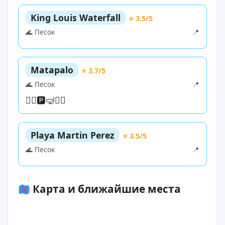
King Louis Waterfall
⭐ 3.5/5
🌊 Песок
📍
Matapalo
⭐ 3.7/5
🌊 Песок
📍
🏊‍♀️
🅿️
🤿
🏄‍♀️
Playa Martin Perez
⭐ 3.5/5
🌊 Песок
📍
Карта и ближайшие места