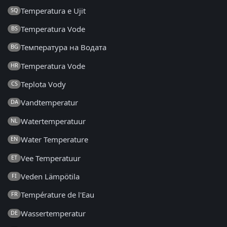
Temperatura e Ujit
SQ
Temperatura Vode
BS
Температура на Водата
BG
Temperatura Vode
HR
Teplota Vody
CS
Vandtemperatur
DA
Watertemperatuur
NL
Water Temperature
EN
Vee Temperatuur
ET
Veden Lämpötila
FI
Température de l'Eau
FR
Wassertemperatur
DE