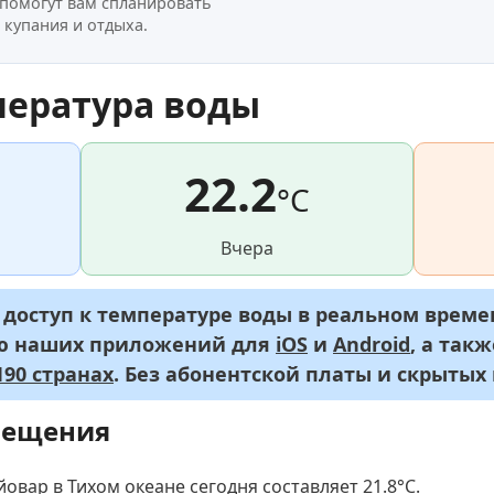
 помогут вам спланировать
 купания и отдыха.
пература воды
22.2
°C
Вчера
оступ к температуре воды в реальном времен
ью наших приложений для
iOS
и
Android
, а так
90 странах
. Без абонентской платы и скрытых
мещения
овар в Тихом океане сегодня составляет 21.8
°C
.