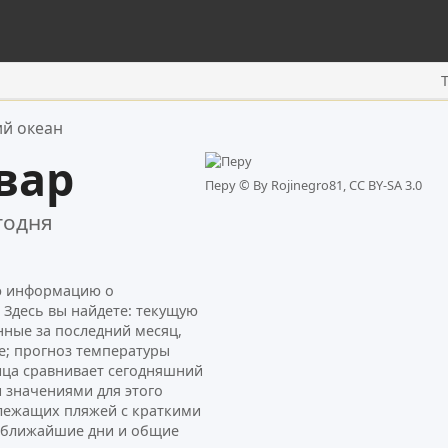
ий океан
вар
Перу ©
By Rojinegro81, CC BY-SA 3.0
годня
ую информацию о
 Здесь вы найдете: текущую
нные за последний месяц,
е; прогноз температуры
ница сравнивает сегодняшний
 значениями для этого
лежащих пляжей с краткими
а ближайшие дни и общие