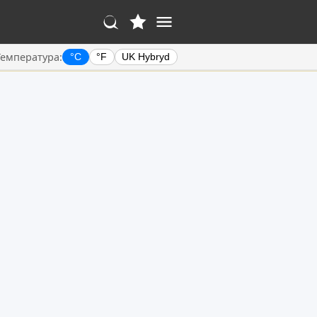
Температура:
°C
°F
UK Hybryd