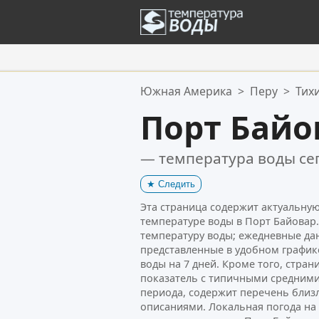
Ваше избранное:
Южная Америка
>
Перу
>
Тих
Ваш список избранного пуст.
Порт Байо
— температура воды се
★
Следить
Эта страница содержит актуальн
температуре воды в Порт Байовар.
температуру воды; ежедневные да
представленные в удобном график
воды на 7 дней. Кроме того, стра
показатель с типичными средними
периода, содержит перечень близ
описаниями. Локальная погода н