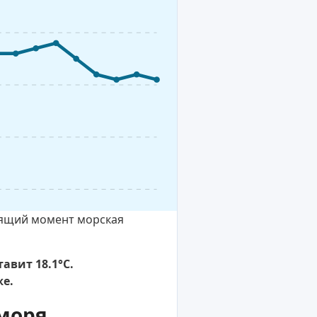
тоящий момент морская
авит 18.1°C.
е.
моря