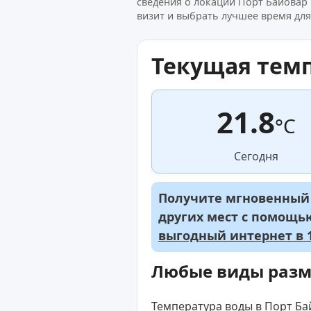
сведения о локации Порт Байовар
визит и выбрать лучшее время для
Текущая тем
21.8
°C
Сегодня
Получите мгновенный д
других мест с помощ
выгодный интернет в 1
Любые виды раз
Температура воды в Порт Бай