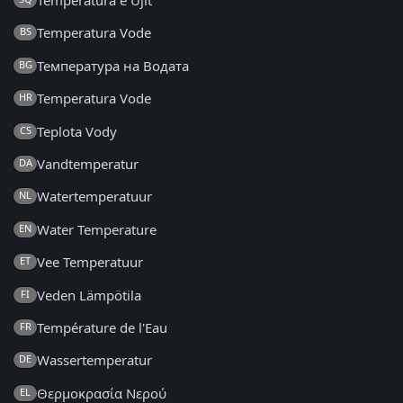
Temperatura e Ujit
Temperatura Vode
BS
Температура на Водата
BG
Temperatura Vode
HR
Teplota Vody
CS
Vandtemperatur
DA
Watertemperatuur
NL
Water Temperature
EN
Vee Temperatuur
ET
Veden Lämpötila
FI
Température de l'Eau
FR
Wassertemperatur
DE
Θερμοκρασία Νερού
EL