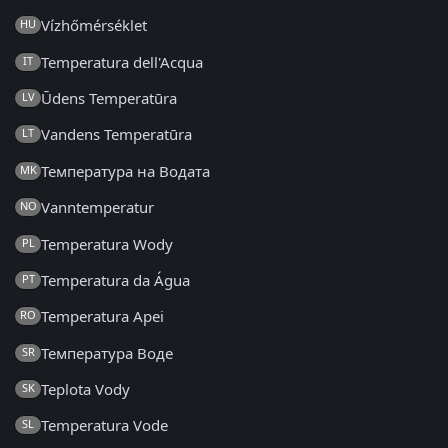
Vízhőmérséklet
HU
Temperatura dell'Acqua
IT
Ūdens Temperatūra
LV
Vandens Temperatūra
LT
Температура на Водата
MK
Vanntemperatur
NO
Temperatura Wody
PL
Temperatura da Água
PT
Temperatura Apei
RO
Температура Воде
SR
Teplota Vody
SK
Temperatura Vode
SL