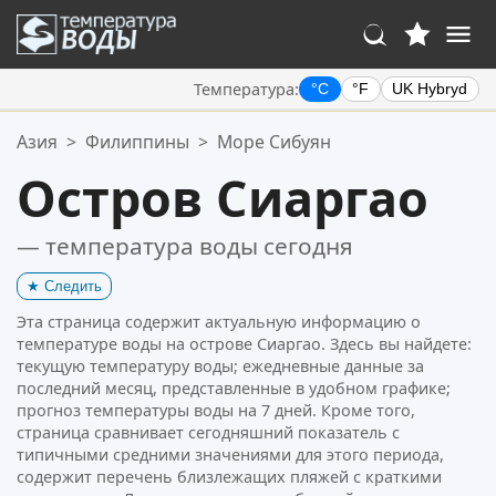
Температура:
°C
°F
UK Hybryd
Ваше избранное:
Азия
>
Филиппины
>
Море Сибуян
Ваш список избранного пуст.
Остров Сиаргао
— температура воды сегодня
★
Следить
Эта страница содержит актуальную информацию о
температуре воды на острове Сиаргао. Здесь вы найдете:
текущую температуру воды; ежедневные данные за
последний месяц, представленные в удобном графике;
прогноз температуры воды на 7 дней. Кроме того,
страница сравнивает сегодняшний показатель с
типичными средними значениями для этого периода,
содержит перечень близлежащих пляжей с краткими