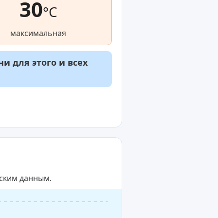
30
°C
максимальная
и для этого и всех
еским данным.