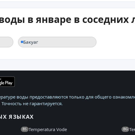
воды в январе в соседних
Бакуаг
ратуре воды предоставляются только для общего ознакомле
 Точность не гарантируется.
ЫХ ЯЗЫКАХ
Temperatura Vode
Те
BS
BG