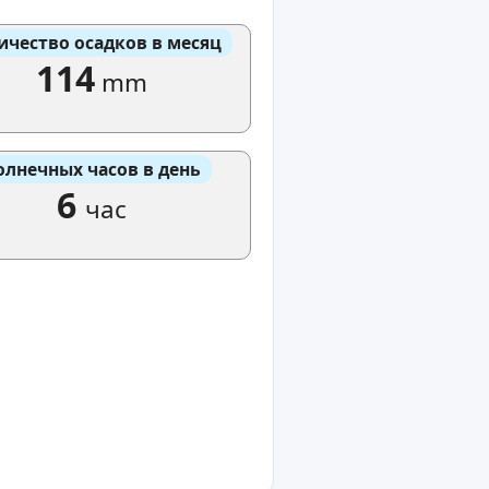
ичество осадков в месяц
114
mm
олнечных часов в день
6
час