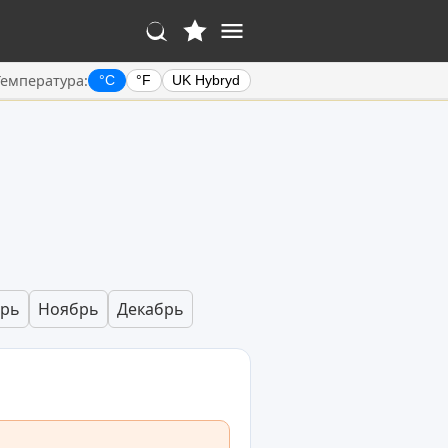
Температура:
°C
°F
UK Hybryd
брь
Ноябрь
Декабрь