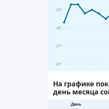
29°
28°
27°
26°
На графике по
день месяца с
День