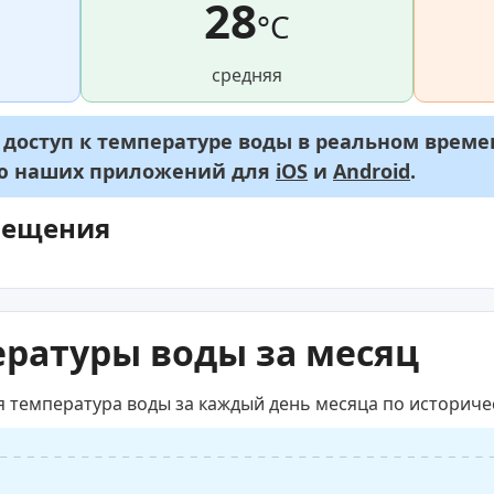
28
°C
средняя
оступ к температуре воды в реальном времен
ью наших приложений для
iOS
и
Android
.
мещения
ратуры воды за месяц
я температура воды за каждый день месяца по историч