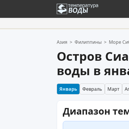
Ваше избранное:
Азия
>
Филиппины
>
Море Си
Ваш список избранного пуст.
Остров Сиа
воды в янв
Январь
Февраль
Март
А
Диапазон те