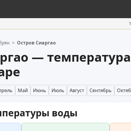
буян
>
Остров Сиаргао
ргао — температура
аре
прель
Май
Июнь
Июль
Август
Сентябрь
Октя
мпературы воды