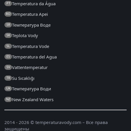
Temperatura da Água
PT
Temperatura Apei
RO
Температура Воде
SR
Teplota Vody
SK
Temperatura Vode
SL
Temperatura del Agua
ES
Vattentemperatur
SV
Su Sıcaklığı
TR
Температура Води
UK
New Zealand Waters
NZ
2014 - 2026 © temperaturavody.com – Все права
защищены