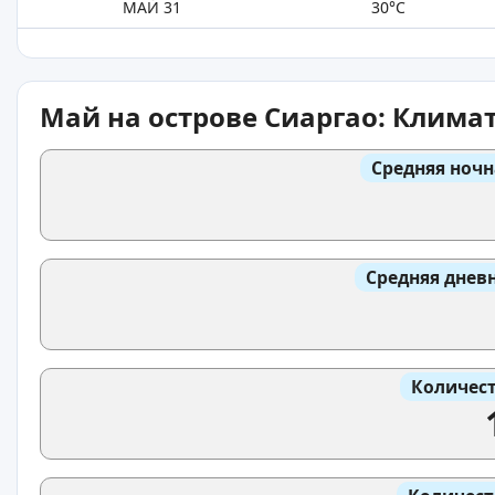
МАЙ 31
30°C
Май на острове Сиаргао: Клима
Средняя ночн
Средняя днев
Количест