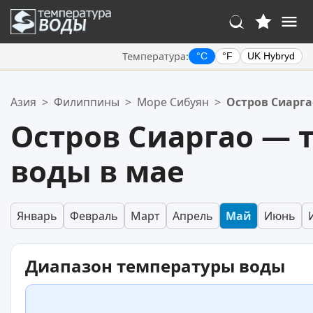
Температура:
°C
°F
UK Hybryd
Ваше избранное:
Азия
>
Филиппины
>
Море Сибуян
>
Остров Сиарга
Ваш список избранного пуст.
Остров Сиаргао — 
воды в мае
Январь
Февраль
Март
Апрель
Май
Июнь
Диапазон температуры воды