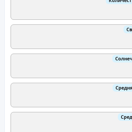
Количест
Св
Солнеч
Средня
Сред