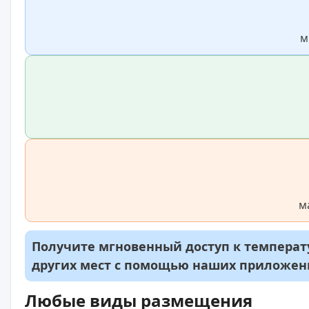
м
м
Получите мгновенный доступ к температу
других мест с помощью наших приложе
Любые виды размещения