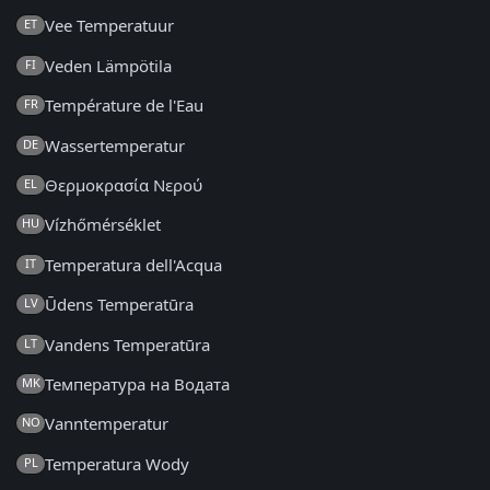
Vee Temperatuur
ET
Veden Lämpötila
FI
Température de l'Eau
FR
Wassertemperatur
DE
Θερμοκρασία Νερού
EL
Vízhőmérséklet
HU
Temperatura dell'Acqua
IT
Ūdens Temperatūra
LV
Vandens Temperatūra
LT
Температура на Водата
MK
Vanntemperatur
NO
Temperatura Wody
PL