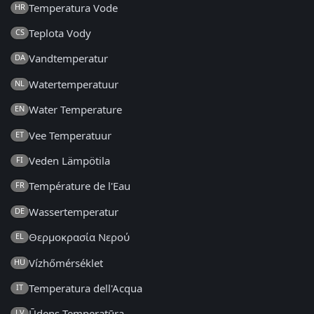
Temperatura Vode
HR
Teplota Vody
CS
Vandtemperatur
DA
Watertemperatuur
NL
Water Temperature
EN
Vee Temperatuur
ET
Veden Lämpötila
FI
Température de l'Eau
FR
Wassertemperatur
DE
Θερμοκρασία Νερού
EL
Vízhőmérséklet
HU
Temperatura dell'Acqua
IT
Ūdens Temperatūra
LV