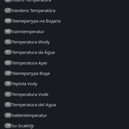
Vandens Temperatūra
LT
Температура на Водата
MK
Vanntemperatur
NO
Temperatura Wody
PL
Temperatura da Água
PT
Temperatura Apei
RO
Температура Воде
SR
Teplota Vody
SK
Temperatura Vode
SL
Temperatura del Agua
ES
Vattentemperatur
SV
Su Sıcaklığı
TR