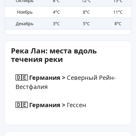
Октябрь
8°C
12°C
15°C
Ноябрь
4°C
8°C
11°C
Декабрь
3°C
5°C
8°C
Река Лан: места вдоль
течения реки
🇩🇪 Германия
>
Северный Рейн-
Вестфалия
🇩🇪 Германия
>
Гессен