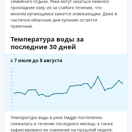
семейного отдыха. Реки могут казаться немного
прохладнее озер из-за слабого течения, что
многим купающимся кажется освежающим. Даже в
частично облачные дни купание остается
приятным.
Температура воды за
последние 30 дней
с 7 июля до 8 августа
28°
27°
26°
25°
24°
23°
22°
21°
20°
19°
18°
17°
Температура воды в реке Нидде постепенно
снижалась в течение последнего месяца, а также
зафиксировано ее снижение на прошлой неделе.