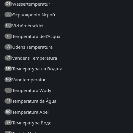
Wassertemperatur
DE
Θερμοκρασία Νερού
EL
Vízhőmérséklet
HU
Temperatura dell'Acqua
IT
Ūdens Temperatūra
LV
Vandens Temperatūra
LT
Температура на Водата
MK
Vanntemperatur
NO
Temperatura Wody
PL
Temperatura da Água
PT
Temperatura Apei
RO
Температура Воде
SR
SK