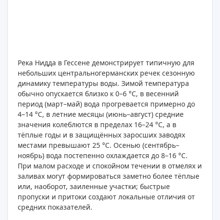
Река Нидда в Гессене демонстрирует типичную для
небольших центральногерманских речек сезонную
динамику температуры воды. Зимой температура
обычно опускается близко к 0–6 °C, в весенний
период (март–май) вода прогревается примерно до
4–14 °C, в летние месяцы (июнь–август) средние
значения колеблются в пределах 16–24 °C, а в
тёплые годы и в защищённых заросших заводях
местами превышают 25 °C. Осенью (сентябрь–
ноябрь) вода постепенно охлаждается до 8–16 °C.
При малом расходе и спокойном течении в отмелях и
заливах могут формироваться заметно более тёплые
или, наоборот, заиленные участки; быстрые
пропуски и притоки создают локальные отличия от
средних показателей.