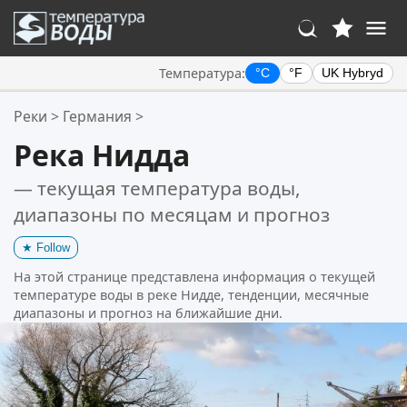
Температура:
°C
°F
UK Hybryd
Ваше избранное:
Реки
>
Германия
>
Ваш список избранного пуст.
Река Нидда
— текущая температура воды,
диапазоны по месяцам и прогноз
★
Follow
На этой странице представлена информация о текущей
температуре воды в реке Нидде, тенденции, месячные
диапазоны и прогноз на ближайшие дни.