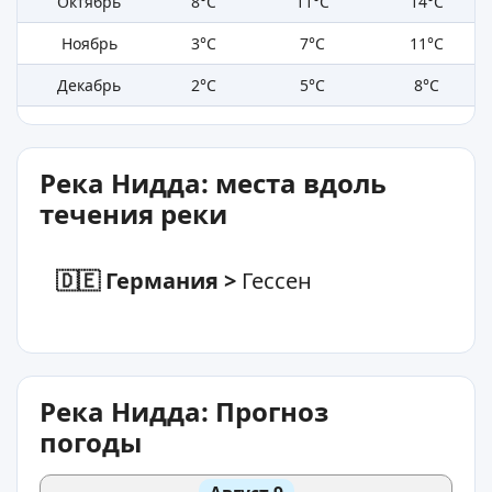
Октябрь
8°C
11°C
14°C
Ноябрь
3°C
7°C
11°C
Декабрь
2°C
5°C
8°C
Река Нидда: места вдоль
течения реки
🇩🇪 Германия
>
Гессен
Река Нидда: Прогноз
погоды