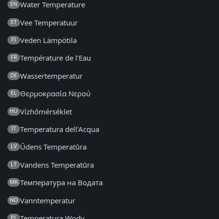
Water Temperature
EN
Vee Temperatuur
ET
Veden Lämpötila
FI
Température de l'Eau
FR
Wassertemperatur
DE
Θερμοκρασία Νερού
EL
Vízhőmérséklet
HU
Temperatura dell'Acqua
IT
Ūdens Temperatūra
LV
Vandens Temperatūra
LT
Температура на Водата
MK
Vanntemperatur
NO
Temperatura Wody
PL