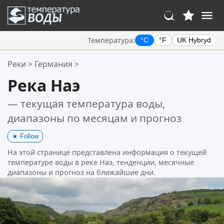
Температура:
°C
°F
UK Hybryd
Ваше избранное:
Реки
>
Германия
>
Ваш список избранного пуст.
Река Наэ
— текущая температура воды,
диапазоны по месяцам и прогноз
★
Follow
На этой странице представлена информация о текущей
температуре воды в реке Наэ, тенденции, месячные
диапазоны и прогноз на ближайшие дни.