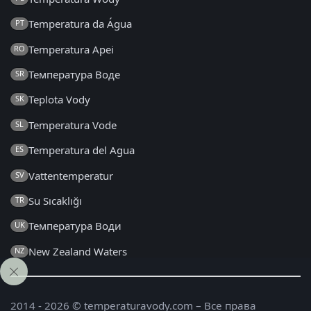
Temperatura da Água
PT
Temperatura Apei
RO
Температура Воде
SR
Teplota Vody
SK
Temperatura Vode
SL
Temperatura del Agua
ES
Vattentemperatur
SV
Su Sıcaklığı
TR
Температура Води
UK
New Zealand Waters
NZ
2014 - 2026 © temperaturavody.com – Все права