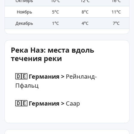
Октябрь
10°C
12°C
16°C
Ноябрь
5°C
8°C
11°C
Декабрь
1°C
4°C
7°C
Река Наэ: места вдоль
течения реки
🇩🇪 Германия
>
Рейнланд-
Пфальц
🇩🇪 Германия
>
Саар