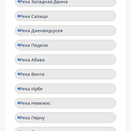
Река Западная Двина
Река Салаца
Река Диенвидсусея
Река Педели
Река Абава
Река Вента
Река Ирбе
Река Невежис
Река Пярну