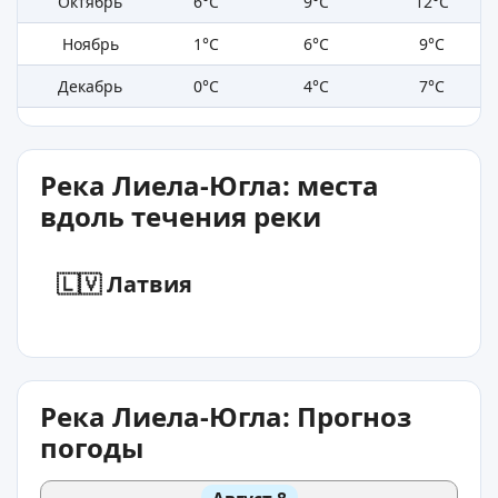
Октябрь
6°C
9°C
12°C
Ноябрь
1°C
6°C
9°C
Декабрь
0°C
4°C
7°C
Река Лиела-Югла: места
вдоль течения реки
🇱🇻 Латвия
Река Лиела-Югла: Прогноз
погоды