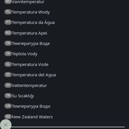
Vanntemperatur
NO
Temperatura Wody
PL
Temperatura da Água
PT
Temperatura Apei
RO
Температура Воде
SR
Teplota Vody
SK
Temperatura Vode
SL
Temperatura del Agua
ES
Vattentemperatur
SV
Su Sıcaklığı
TR
Температура Води
UK
New Zealand Waters
NZ