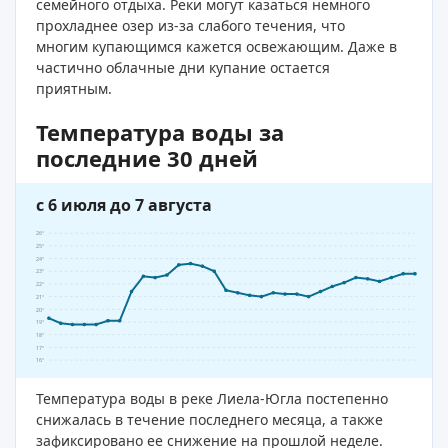
семейного отдыха. Реки могут казаться немного
прохладнее озер из-за слабого течения, что
многим купающимся кажется освежающим. Даже в
частично облачные дни купание остается
приятным.
Температура воды за
последние 30 дней
с 6 июля до 7 августа
26°
25°
24°
23°
22°
21°
20°
19°
18°
17°
16°
Температура воды в реке Лиела-Югла постепенно
снижалась в течение последнего месяца, а также
зафиксировано ее снижение на прошлой неделе.