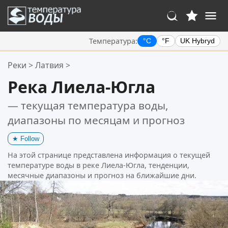
Температура:
°C
°F
UK Hybryd
Ваше избранное:
Реки
>
Латвия
>
Ваш список избранного пуст.
Река Лиела-Югла
— текущая температура воды,
диапазоны по месяцам и прогноз
★
Follow
На этой странице представлена информация о текущей
температуре воды в реке Лиела-Югла, тенденции,
месячные диапазоны и прогноз на ближайшие дни.