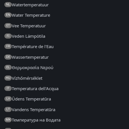
Watertemperatuur
NL
Water Temperature
EN
Vee Temperatuur
ET
Veden Lämpötila
FI
Température de l'Eau
FR
Wassertemperatur
DE
Θερμοκρασία Νερού
EL
Vízhőmérséklet
HU
Temperatura dell'Acqua
IT
Ūdens Temperatūra
LV
Vandens Temperatūra
LT
Температура на Водата
MK