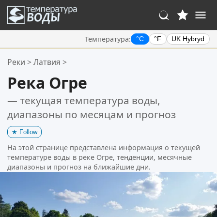
Температура:
°C
°F
UK Hybryd
Ваше избранное:
Реки
>
Латвия
>
Ваш список избранного пуст.
Река Огре
— текущая температура воды,
диапазоны по месяцам и прогноз
★
Follow
На этой странице представлена информация о текущей
температуре воды в реке Огре, тенденции, месячные
диапазоны и прогноз на ближайшие дни.