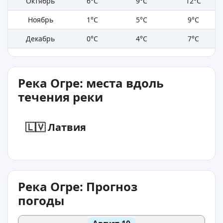
Октябрь
6°C
9°C
12°C
Ноябрь
1°C
5°C
9°C
Декабрь
0°C
4°C
7°C
Река Огре: места вдоль
течения реки
🇱🇻 Латвия
Река Огре: Прогноз
погоды