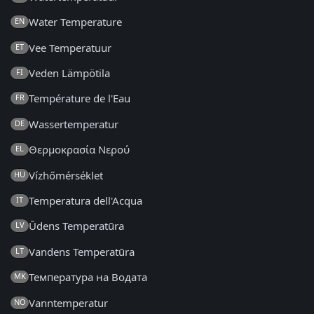
Water Temperature
EN
Vee Temperatuur
ET
Veden Lämpötila
FI
Température de l'Eau
FR
Wassertemperatur
DE
Θερμοκρασία Νερού
EL
Vízhőmérséklet
HU
Temperatura dell'Acqua
IT
Ūdens Temperatūra
LV
Vandens Temperatūra
LT
Температура на Водата
MK
Vanntemperatur
NO