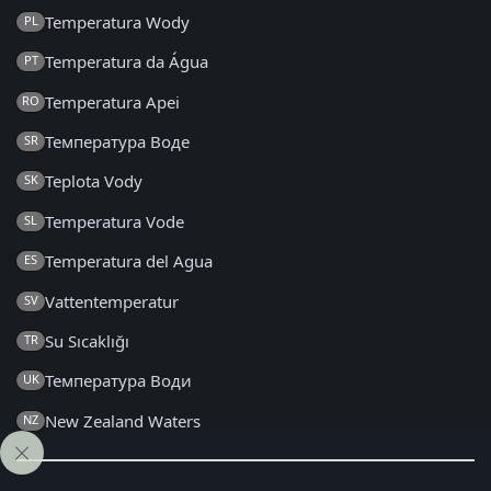
Temperatura Wody
PL
Temperatura da Água
PT
Temperatura Apei
RO
Температура Воде
SR
Teplota Vody
SK
Temperatura Vode
SL
Temperatura del Agua
ES
Vattentemperatur
SV
Su Sıcaklığı
TR
Температура Води
UK
New Zealand Waters
NZ