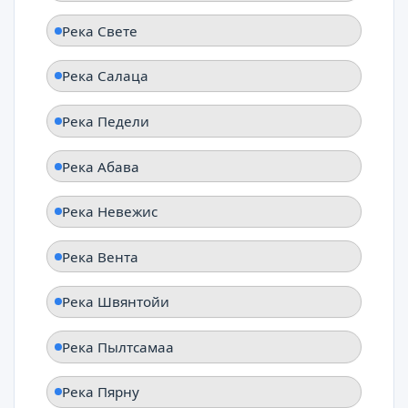
Река Свете
Река Салаца
Река Педели
Река Абава
Река Невежис
Река Вента
Река Швянтойи
Река Пылтсамаа
Река Пярну