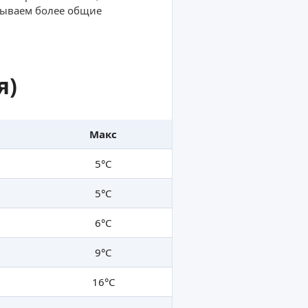
тываем более общие
я)
Макс
5°C
5°C
6°C
9°C
16°C