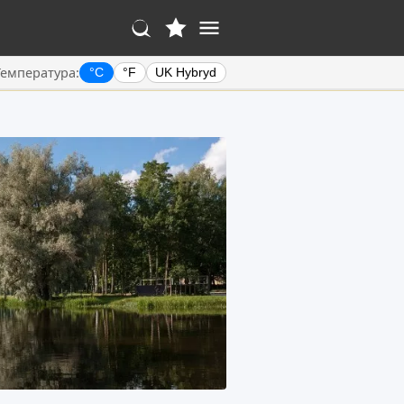
Температура:
°C
°F
UK Hybryd