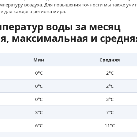
емпературу воздуха. Для повышения точности мы также учи
е для каждого региона мира.
ператур воды за месяц
, максимальная и средня
Мин
Средняя
0°C
2°C
0°C
2°C
0°C
3°C
3°C
7°C
6°C
11°C