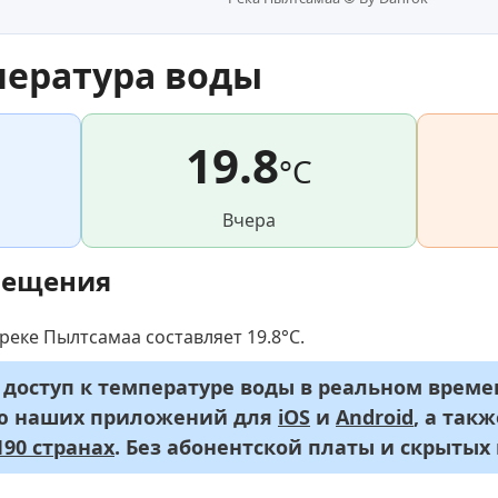
пература воды
19.8
°C
Вчера
мещения
реке Пылтсамаа составляет 19.8°C.
оступ к температуре воды в реальном времен
ью наших приложений для
iOS
и
Android
, а так
90 странах
. Без абонентской платы и скрытых