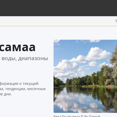
самаа
 воды, диапазоны
нформация о текущей
аа, тенденции, месячные
е дни.
Река Пылтсамаа ©
By Danrok