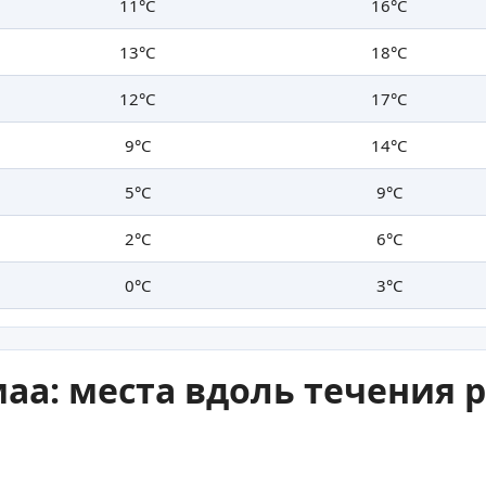
11°C
16°C
13°C
18°C
12°C
17°C
9°C
14°C
5°C
9°C
2°C
6°C
0°C
3°C
аа: места вдоль течения 