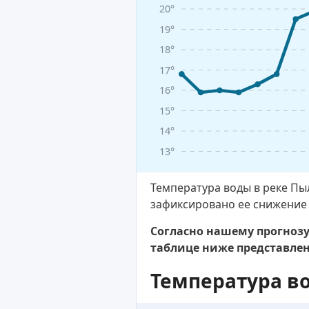
20°
19°
18°
17°
16°
15°
14°
13°
Температура воды в реке Пы
зафиксировано ее снижение
Согласно нашему прогнозу,
таблице ниже представле
Температура в